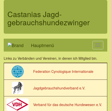
Castanias Jagd­
gebrauchshunde­zwinger
Hauptmenü
Toggle
navigati
Links zu Verbänden und Vereinen, in denen ich Mitglied bin.
Federation Cynologique Internationale
Jagdgebrauchshundverband e.V.
Verband für das deutsche Hundewesen e.V.