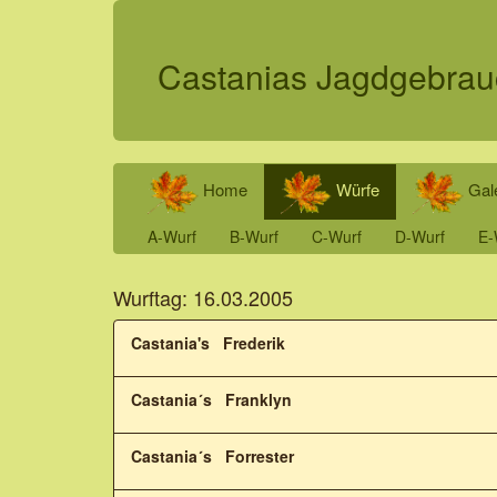
Castanias Jagd­gebra
Home
Würfe
Gale
A-Wurf
B-Wurf
C-Wurf
D-Wurf
E-
Wurftag: 16.03.2005
Castania's Frederik
Castania´s Franklyn
Castania´s Forrester