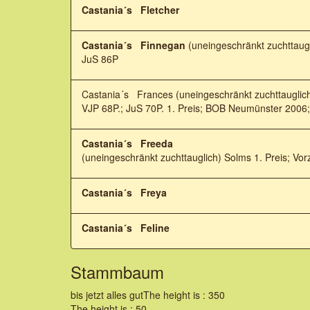
Castania´s Fletcher
Castania´s Finnegan
(uneingeschränkt zuchttaugl
JuS 86P
Castania´s Frances (uneingeschränkt zuchttauglic
VJP 68P.; JuS 70P. 1. Preis; BOB Neumünster 200
Castania´s Freeda
(uneingeschränkt zuchttauglich) Solms 1. Preis; Vor
Castania´s Freya
Castania´s Feline
Stammbaum
bis jetzt alles gutThe height is : 350
The height is : 50