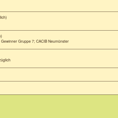
ich)
h)
6; Gewinner Gruppe 7; CACIB Neumünster
züglich