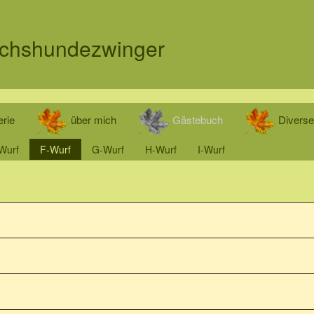
uchshunde­zwinger
rie
über mich
Gästebuch
Divers
Wurf
F-Wurf
G-Wurf
H-Wurf
I-Wurf